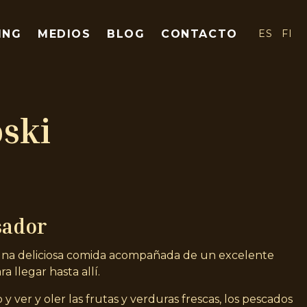
ING
MEDIOS
BLOG
CONTACTO
ES
FI
oski
sador
na deliciosa comida acompañada de un excelente
ra llegar hasta allí.
y ver y oler las frutas y verduras frescas, los pescados