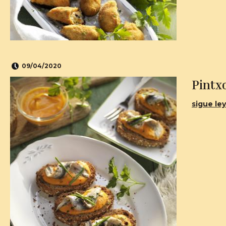
09/04/2020
Pintx
sigue ley