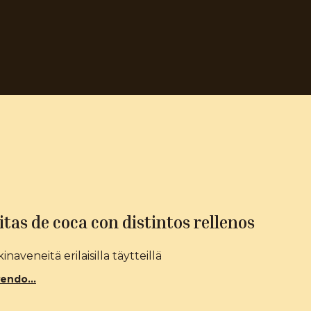
tas de coca con distintos rellenos
inaveneitä erilaisilla täytteillä
endo...