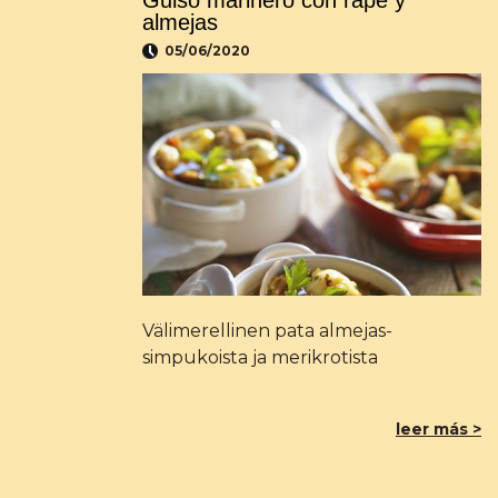
Guiso marinero con rape y
almejas
05/06/2020
Välimerellinen pata almejas-
simpukoista ja merikrotista
leer más >