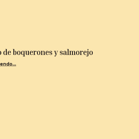
o de boquerones y salmorejo
endo...