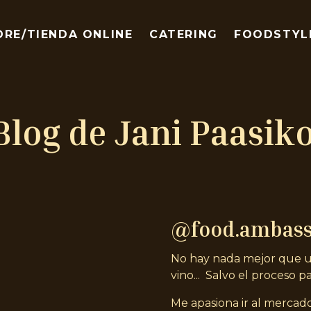
ORE/TIENDA ONLINE
CATERING
FOODSTYL
Blog de Jani Paasik
@food.ambas
No hay nada mejor que u
vino... Salvo el proceso pa
Me apasiona ir al mercado 