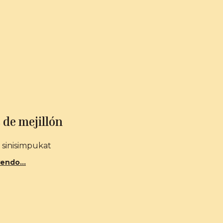
 de mejillón
 sinisimpukat
endo...