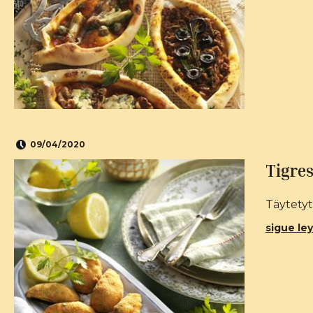
09/04/2020
Tigres
Täytetyt
sigue ley