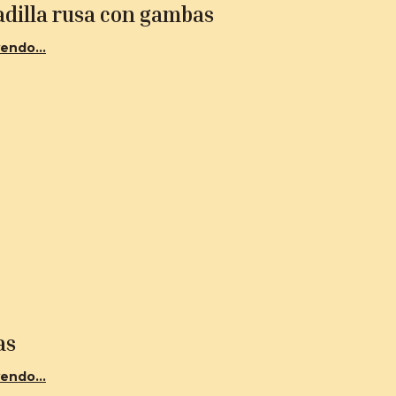
adilla rusa con gambas
endo...
as
endo...