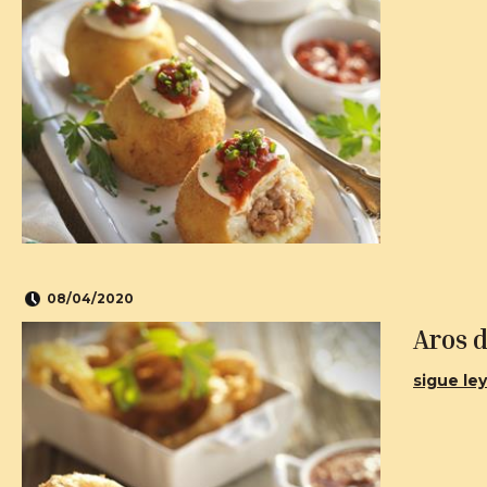
08/04/2020
Aros d
sigue ley