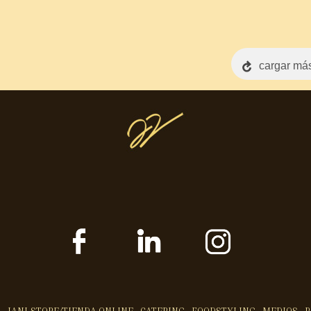
cargar más
JANI.STORE/TIENDA ONLINE
CATERING
FOODSTYLING
MEDIOS
B