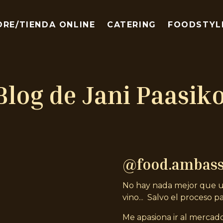
ORE/TIENDA ONLINE
CATERING
FOODSTYL
Blog de Jani Paasik
@food.ambas
No hay nada mejor que u
vino... Salvo el proceso pa
Me apasiona ir al mercado 