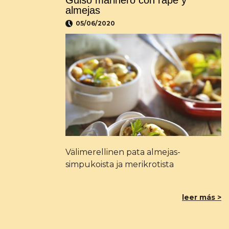
Guiso marinero con rape y
almejas
05/06/2020
Välimerellinen pata almejas-
simpukoista ja merikrotista
leer más >