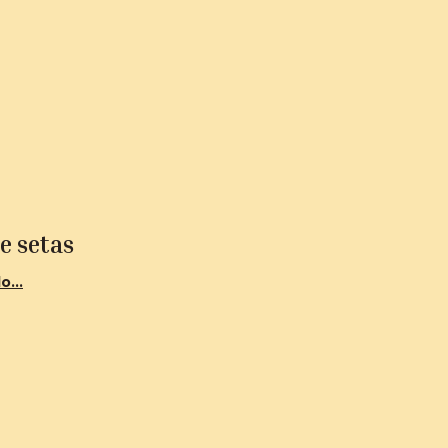
e setas
o...