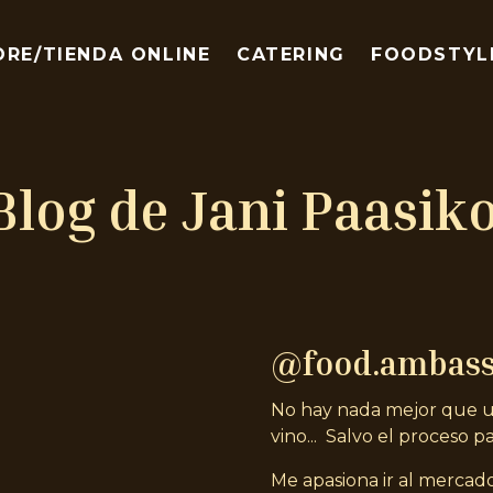
ORE/TIENDA ONLINE
CATERING
FOODSTYL
Blog de Jani Paasik
@food.ambas
No hay nada mejor que u
vino... Salvo el proceso pa
Me apasiona ir al mercado 