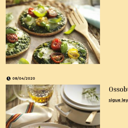
08/04/2020
Ossob
sigue ley