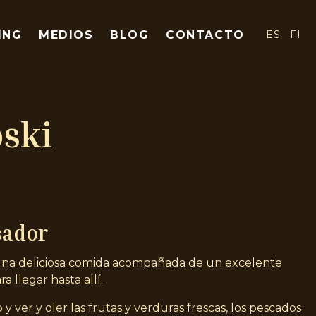
ING
MEDIOS
BLOG
CONTACTO
ES
FI
oski
sador
na deliciosa comida acompañada de un excelente
ra llegar hasta allí.
y ver y oler las frutas y verduras frescas, los pescados