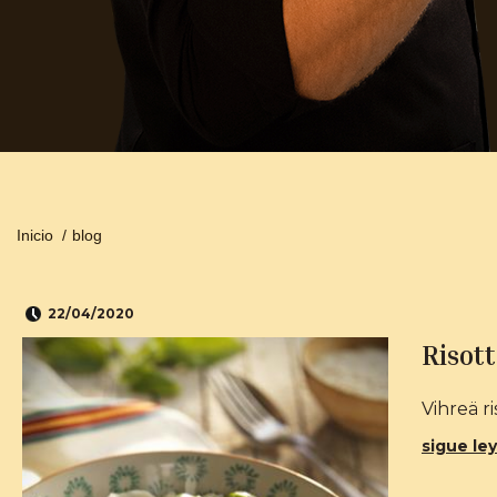
Inicio
/
blog
22/04/2020
Risott
Vihreä r
sigue ley