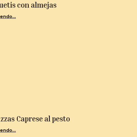
uetis con almejas
endo...
zzas Caprese al pesto
endo...