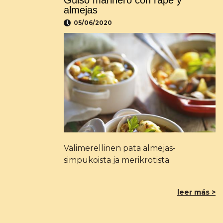
Guiso marinero con rape y
almejas
05/06/2020
Välimerellinen pata almejas-
simpukoista ja merikrotista
leer más >