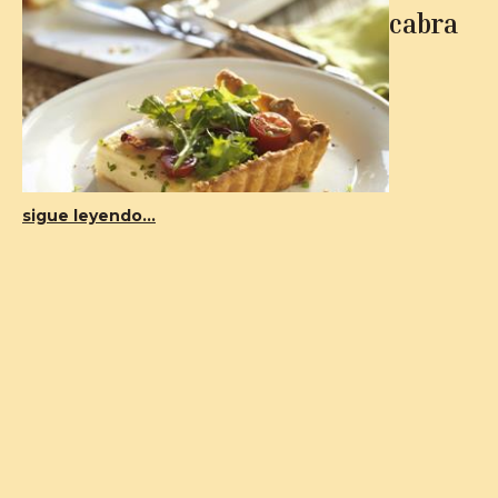
cabra
sigue leyendo...