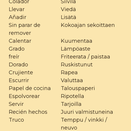
Colador
Siivilä
Llevar
Viedä
Añadir
Lisätä
Sin parar de
Kokoajan sekoittaen
remover
Calentar
Kuumentaa
Grado
Lämpöaste
freír
Friteerata / paistaa
Dorado
Ruskistunut
Crujiente
Rapea
Escurrir
Valuttaa
Papel de cocina
Talouspaperi
Espolvorear
Ripotella
Servir
Tarjoilla
Recién hechos
Juuri valmistuneina
Truco
Temppu / vinkki /
neuvo