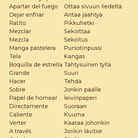
Apartar del fuego
Ottaa sivuun liedeltä
Dejar enfriar
Antaa jäähtyä
Ratito
Pikkuhetki
Mezclar
Sekoittaa
Mezcla
Sekoitus
Manga pastelera
Pursotinpussi
Tela
Kangas
Boquilla de estrella
Tähtysuinen tylla
Grande
Suuri
Hacer
Tehdä
Sobre
Jonkin päälle
Papel de hornear
leivinpaperi
Directamente
Suoraan
Caliente
Kuuma
Verter
Kaataa johonkin
A través
Jonkin lävitse