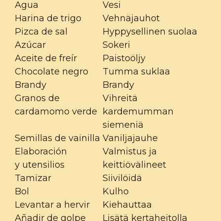
Agua
Vesi
Harina de trigo
Vehnäjauhot
Pizca de sal
Hyppysellinen suolaa
Azúcar
Sokeri
Aceite de freír
Paistoöljy
Chocolate negro
Tumma suklaa
Brandy
Brandy
Granos de
Vihreitä
cardamomo verde
kardemumman
siemeniä
Semillas de vainilla
Vaniljajauhe
Elaboración
Valmistus ja
y utensilios
keittiövälineet
Tamizar
Siivilöidä
Bol
Kulho
Levantar a hervir
Kiehauttaa
Añadir de golpe
Lisätä kertaheitolla