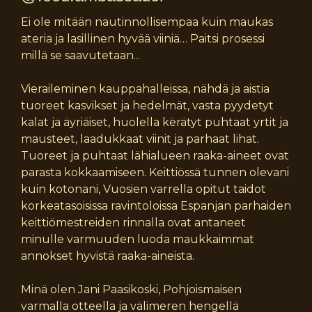
Ei ole mitään nautinnollisempaa kuin maukas
ateria ja lasillinen hyvää viiniä… Paitsi prosessi
millä se saavutetaan...
Vieraileminen kauppahalleissa, nähdä ja aistia
tuoreet kasvikset ja hedelmät, vasta pyydetyt
kalat ja äyriäiset, huolella kërätyt puhtaat yrtit ja
mausteet, laadukkaat viinit ja parhaat lihat.
Tuoreet ja puhtaat lähialueen raaka-aineet ovat
parasta kokkaamiseen. Keittiössä tunnen olevani
kuin kotonani, Vuosien varrella opitut taidot
korkeatasoisissa ravintoloissa Espanjan parhaiden
keittiömestreiden rinnalla ovat antaneet
minulle varmuuden luoda maukkaimmat
annokset hyvistä raaka-aineista.
Minä olen Jani Paasikoski, Pohjoismaisen
varmalla otteella ja välimeren hengellä