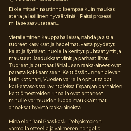
Ei ole mitään nautinnollisempaa kuin maukas
ateria ja lasillinen hyvää viiniä… Paitsi prosessi
millä se saavutetaan...
Vieraileminen kauppahalleissa, nähdä ja aistia
tuoreet kasvikset ja hedelmät, vasta pyydetyt
kalat ja äyriäiset, huolella kërätyt puhtaat yrtit ja
mausteet, laadukkaat viinit ja parhaat lihat.
Tuoreet ja puhtaat lähialueen raaka-aineet ovat
parasta kokkaamiseen. Keittiössä tunnen olevani
kuin kotonani, Vuosien varrella opitut taidot
korkeatasoisissa ravintoloissa Espanjan parhaiden
keittiömestreiden rinnalla ovat antaneet
minulle varmuuden luoda maukkaimmat
annokset hyvistä raaka-aineista.
Minä olen Jani Paasikoski, Pohjoismaisen
varmalla otteella ja välimeren hengellä