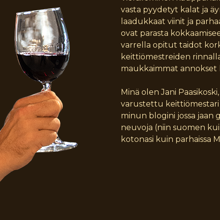
vasta pyydetyt kalat ja äy
laadukkaat viinit ja parh
ovat parasta kokkaamisee
varrella opitut taidot kor
keittiömestreiden rinna
maukkaimmat annokset hy
Minä olen Jani Paasikoski
varustettu keittiömestar
minun blogini jossa jaan
neuvoja (niin suomen kuin 
kotonasi kuin parhaissa M