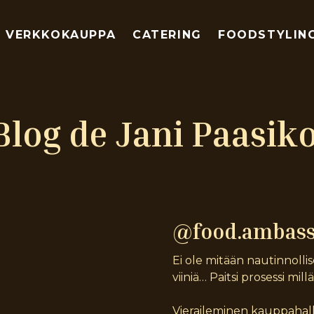
VERKKOKAUPPA
CATERING
FOODSTYLIN
Blog de Jani Paasik
@food.ambas
Ei ole mitään nautinnolli
viiniä… Paitsi prosessi mill
Vieraileminen kauppahalle