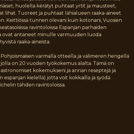
riäiset, huolella kërätyt puhtaat yrtit ja mausteet,
aat lihat. Tuoreet ja puhtaat lähialueen raaka-aineet
n. Keittiössä tunnen olevani kuin kotonani, Vuosien
keatasoisissa ravintoloissa Espanjan parhaiden
lla ovat antaneet minulle varmuuden luoda
vistä raaka-aineista.
, Pohjoismaisen varmalla otteella ja välimeren hengellä
i jolla on 20 vuoden työkokemus alalta. Tämä on
 gastronomiset kokemukseni ja annan reseptejä ja
espanjan kielellä) jotta voit kokkailla ja syödä
ichelin tähden ravintoloissa.