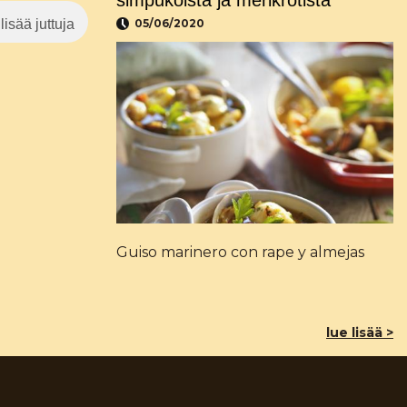
simpukoista ja merikrotista
lisää juttuja
05/06/2020
Guiso marinero con rape y almejas
lue lisää >