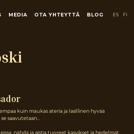
G
MEDIA
OTA YHTEYTTÄ
BLOG
ES
FI
oski
sador
sempaa kuin maukas ateria ja lasillinen hyvää
ä se saavutetaan...
issa, nähdä ja aistia tuoreet kasvikset ja hedelmät,