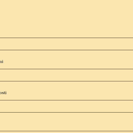
mi
osti