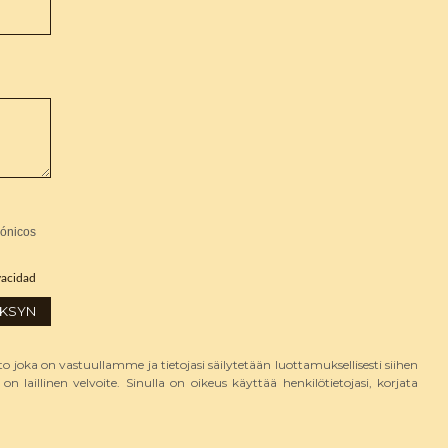
rónicos
ivacidad
KSYN
o joka on vastuullamme ja tietojasi säilytetään luottamuksellisesti siihen
on laillinen velvoite. Sinulla on oikeus käyttää henkilötietojasi, korjata