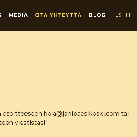
G
MEDIA
OTA YHTEYTTÄ
BLOG
ES
FI
a osoitteeseen hola@janipaasikoski.com tai
een viestistäsi!