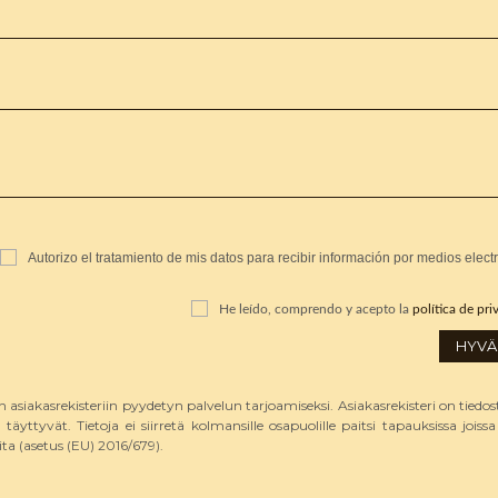
Autorizo el tratamiento de mis datos para recibir información por medios elect
He leído, comprendo y acepto la
política de pr
HYVÄ
 asiakasrekisteriin pyydetyn palvelun tarjoamiseksi. Asiakasrekisteri on tiedost
ttyvät. Tietoja ei siirretä kolmansille osapuolille paitsi tapauksissa joissa 
ita (asetus (EU) 2016/679).