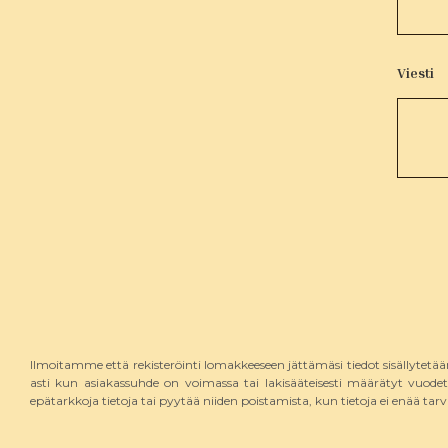
Viesti
Ilmoitamme että rekisteröinti lomakkeeseen jättämäsi tiedot sisällytetään
asti kun asiakassuhde on voimassa tai lakisääteisesti määrätyt vuodet täy
epätarkkoja tietoja tai pyytää niiden poistamista, kun tietoja ei enää tarv