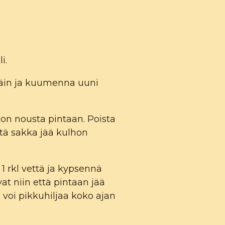
i.
späin ja kuumenna uuni
don nousta pintaan. Poista
ttä sakka jää kulhon
 1 rkl vettä ja kypsennä
at niin että pintaan jää
a voi pikkuhiljaa koko ajan