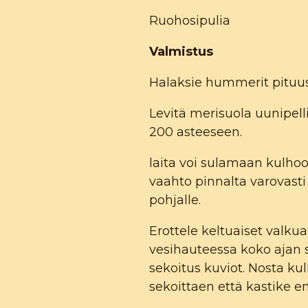
Ruohosipulia
Valmistus
Halaksie hummerit pituus
Levitä merisuola uunipell
200 asteeseen.
laita voi sulamaan kulhoo
vaahto pinnalta varovasti
pohjalle.
Erottele keltuaiset valkua
vesihauteessa koko ajan s
sekoitus kuviot. Nosta kul
sekoittaen että kastike e