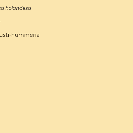
sa holandesa
e
gusti-hummeria