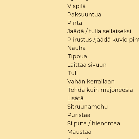
Vispilä
Paksuuntua
Pinta
Jäädä / tulla sellaiseksi
Piirustus /jäädä kuvio pi
Nauha
Tippua
Laittaa sivuun
Tuli
Vähän kerrallaan
Tehdä kuin majoneesia
Lisätä
Sitruunamehu
Puristaa
Silputa / hienontaa
Maustaa