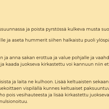
suunnassa ja poista pyrstössä kulkeva musta suol
ille ja aseta hummerit siihen halkaistu puoli ylö
n ja anna sakan erottua ja value pohjalle ja vaah
 ja kaada juokseva kirkastettu voi kannuun niin e
isista ja laita ne kulhoon. Lisää keltuaisten sekaan
ekoittaen vispilällä kunnes keltuaiset paksuuntuv
ho pois vesihauteesta ja lisää kirkastettu juoksev
mulsionoituu.