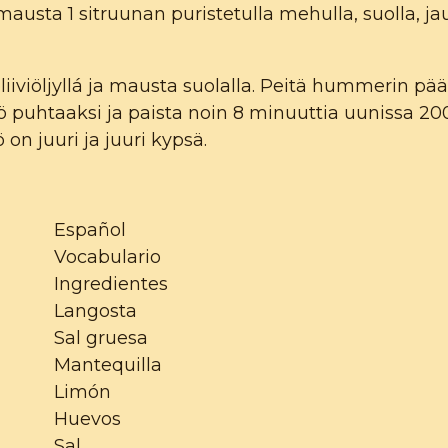
austa 1 sitruunan puristetulla mehulla, suolla, jau
iiviöljyllá ja mausta suolalla. Peitä hummerin pä
tö puhtaaksi ja paista noin 8 minuuttia uunissa 2
 on juuri ja juuri kypsä.
Español
Vocabulario
Ingredientes
Langosta
Sal gruesa
Mantequilla
Limón
Huevos
Sal