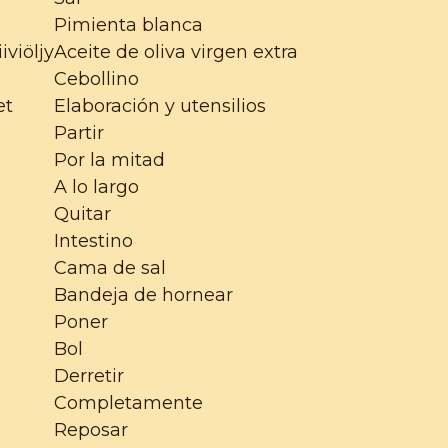
Pimienta blanca
iviöljy
Aceite de oliva virgen extra
Cebollino
et
Elaboración y utensilios
Partir
Por la mitad
A lo largo
Quitar
Intestino
Cama de sal
Bandeja de hornear
Poner
Bol
Derretir
Completamente
Reposar