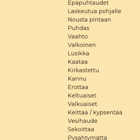
Epäpuhtaudet
Laskeutua pohjalle
Nousta pintaan
Puhdas
Vaahto
Valkoinen
Lusikka
Kaataa
Kirkastettu
Kannu
Erottaa
Keltuaiset
Valkuaiset
Keittää / kypsentää
Vesihaude
Sekoittaa
Pysahtymättä