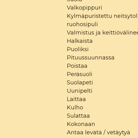
Valkopippuri
Kylmäpuristettu neitsytoli
ruohosipuli
Valmistus ja keittiöväline
Halkaista
Puoliksi
Pituussuunnassa
Poistaa
Peräsuoli
Suolapeti
Uunipelti
Laittaa
Kulho
Sulattaa
Kokonaan
Antaa levätä / vetäytyä