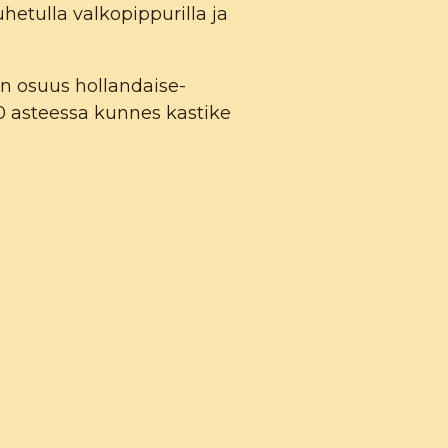
hetulla valkopippurilla ja
än osuus hollandaise-
00 asteessa kunnes kastike