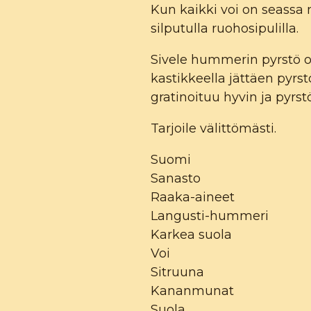
Kun kaikki voi on seassa m
silputulla ruohosipulilla.
Sivele hummerin pyrstö ol
kastikkeella jättäen pyrs
gratinoituu hyvin ja pyrstö
Tarjoile välittömästi.
Suomi
Sanasto
Raaka-aineet
Langusti-hummeri
Karkea suola
Voi
Sitruuna
Kananmunat
Suola